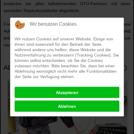
kostenlos bei allen teilnehmenden GTÜ-Partnern mit einer
speziellen Reparaturplakette abgedeckt.
Wir benutzen Cookies
Für den neuen Prüfnachweis der Abgase besteht keine
Aufbewahrungspflicht für den Fahrzeughalter. Die GTÜ empfiehlt
jedoch, die Bescheinigung zusammen mit dem HU-Bericht bis zur
Wir nutzen Cookies auf unserer Website. Einige von
ihnen sind essenziell für den Betrieb der Seite,
nächsten Hauptuntersuchung aufzubewahren.
während andere uns helfen, diese Website und die
Nutzererfahrung zu verbessern (Tracking Cookies). Sie
können selbst entscheiden, ob Sie die Cookies
zulassen möchten. Bitte beachten Sie, dass bei einer
Abgasuntersuchung an Motorrädern (AUK)
Ablehnung womöglich nicht mehr alle Funktionalitäten
der Seite zur Verfügung stehen.
Akzeptieren
Ablehnen